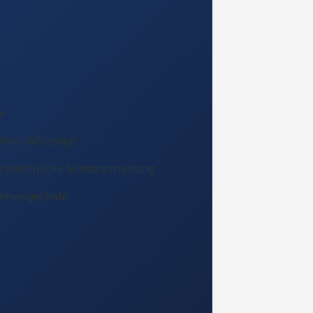
m
Firmenfahrzeuge
d persönliche Schutzausrüstung
Firmengelände