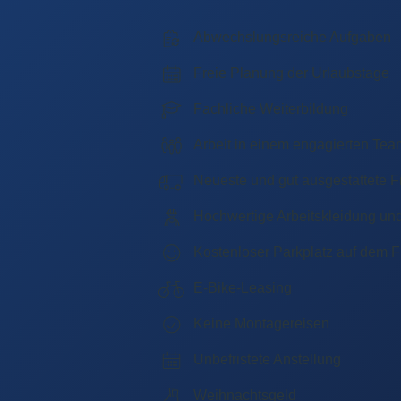
Abwechslungsreiche Aufgaben
Freie Planung der Urlaubstage
Fachliche Weiterbildung
Arbeit in einem engagierten Tea
Neueste und gut ausgestattete 
Hochwertige Arbeitskleidung un
Kostenloser Parkplatz auf dem 
E-Bike-Leasing
Keine Montagereisen
Unbefristete Anstellung
Weihnachtsgeld