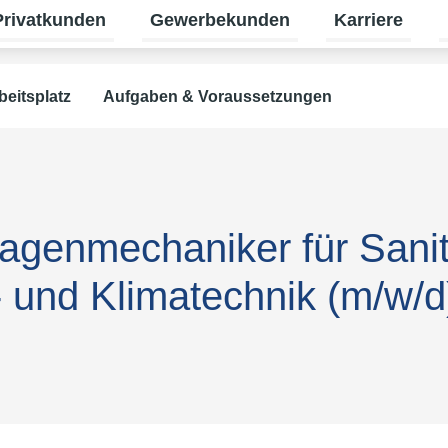
Privatkunden
Gewerbekunden
Karriere
termenü für Erneuerbare Energien umschalten
Untermenü für Privatkunden umschalt
Untermenü für
U
beitsplatz
Aufgaben & Voraussetzungen
agenmechaniker für Sanit
 und Klimatechnik (m/w/d)