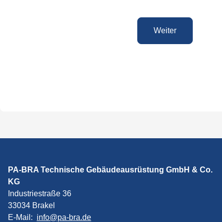
Weiter
PA-BRA Technische Gebäudeausrüstung GmbH & Co.
KG
Industriestraße 36
33034 Brakel
E-Mail:
info@pa-bra.de