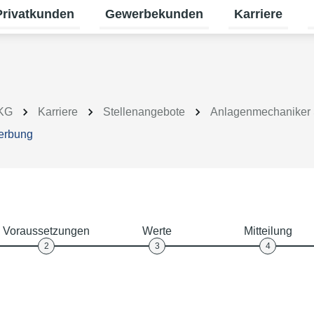
Privatkunden
Gewerbekunden
Karriere
termenü für Erneuerbare Energien umschalten
Untermenü für Privatkunden umschalt
Untermenü für
U
 KG
Karriere
Stellenangebote
Anlagenmechaniker 
erbung
Voraussetzungen
Werte
Mitteilung
2
3
4