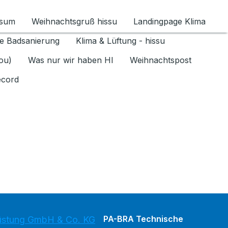
ssum
Weihnachtsgruß hissu
Landingpage Klima
ür Datenschutz 1.6.2026 umschalten
e Badsanierung
Klima & Lüftung - hissu
jou)
Was nur wir haben HI
Weihnachtspost
ecord
PA-BRA Technische
üstung GmbH & Co. KG