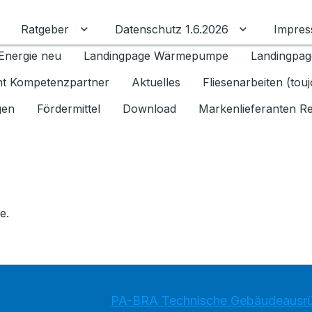
Ratgeber
Datenschutz 1.6.2026
Impre
Untermenü für Ratgeber umschalten
Untermenü f
Energie neu
Landingpage Wärmepumpe
Landingpag
ant Kompetenzpartner
Aktuelles
Fliesenarbeiten (tou
gen
Fördermittel
Download
Markenlieferanten R
e.
PA-BRA Technische Gebäudeausr