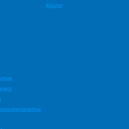
Master
pumpe
erung
u
 Kompetenzpartner