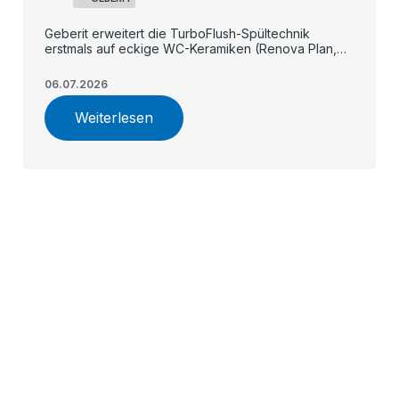
Geberit erweitert die TurboFlush-Spültechnik
erstmals auf eckige WC-Keramiken (Renova Plan,
iCon, teilgeschlossenes Renova) und macht die
spülrandlose, flüsterleise Flächenspülung damit in
06.07.2026
allen Preissegmenten verfügbar.
Weiterlesen