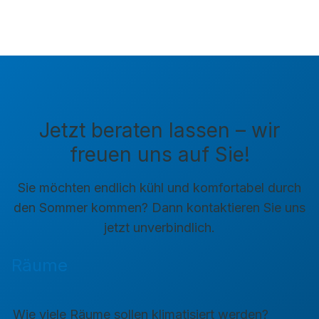
Jetzt beraten lassen – wir
freuen uns auf Sie!
Sie möchten endlich kühl und komfortabel durch
den Sommer kommen? Dann kontaktieren Sie uns
jetzt unverbindlich.
Räume
Wie viele Räume sollen klimatisiert werden?