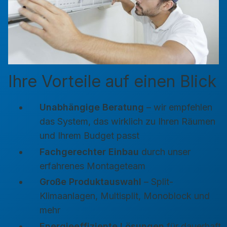
Ihre Vorteile auf einen Blick
Unabhängige Beratung
– wir empfehlen
das System, das wirklich zu Ihren Räumen
und Ihrem Budget passt
Fachgerechter Einbau
durch unser
erfahrenes Montageteam
Große Produktauswahl
– Split-
Klimaanlagen, Multisplit, Monoblock und
mehr
Energieeffiziente Lösungen
für dauerhaft