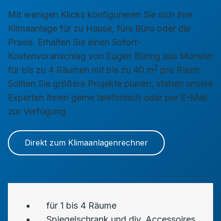
Mit wenigen Klicks konfigurieren Sie sich Ihre
Klimaanlage für zu Hause, fürs Büro oder die
Praxis. Erhalten Sie einen Sofort-
Kostenvoranschlag von Eugen Büring aus Münster
2
für bis zu 4 Räumen mit bis zu 40 m
pro Raum.
Sollten Sie größere Projekte planen, stehen unsere
Experten Ihnen gerne telefonisch oder per E-Mail
zur Verfügung.
Direkt zum Klimaanlagenrechner
für 1 bis 4 Räume
Spiegelschrank und div. Accessoires