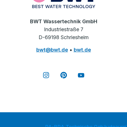
BWT Wassertechnik GmbH
Industriestraße 7
D-69198 Schriesheim
bwt@bwt.de
•
bwt.de
PA-BRA Technische Gebäudeausr