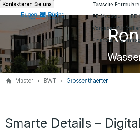
Kontaktieren Sie uns
Testseite Formulare
EE Medatsu
EE-
Ron
Vorgaben für Vaill
Finanzierung anfra
Wasser
Master
BWT
Grossenthaerter
Smarte Details – Digit