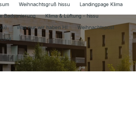
ssum
Weihnachtsgruß hissu
Landingpage Klima
ür Datenschutz 1.6.2026 umschalten
e Badsanierung
Klima & Lüftung - hissu
jou)
Was nur wir haben HI
Weihnachtspost
ecord