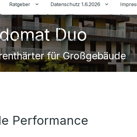
Ratgeber
Datenschutz 1.6.2026
Impre
Untermenü für Ratgeber umschalten
Untermenü f
Energie neu
Landingpage Wärmepumpe
Landingpag
domat Duo
ant Kompetenzpartner
Aktuelles
Fliesenarbeiten (tou
gen
Fördermittel
Download
Markenlieferanten R
enthärter für Großgebäude
ale Performance