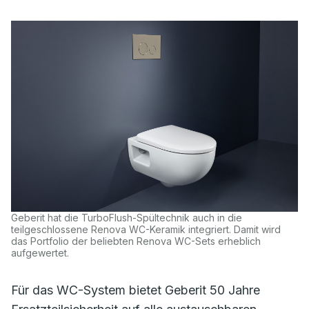
Geberit hat die TurboFlush-Spültechnik auch in die
teilgeschlossene Renova WC-Keramik integriert. Damit wird
das Portfolio der beliebten Renova WC-Sets erheblich
aufgewertet.
Für das WC-System bietet Geberit 50 Jahre