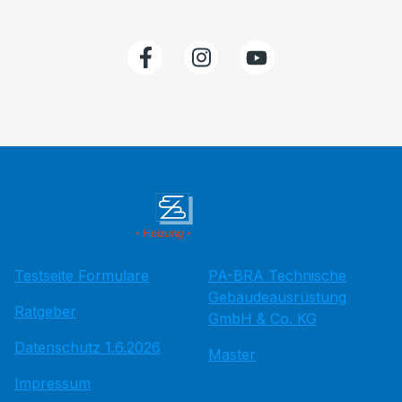
Testseite Formulare
PA-BRA Technische
Gebäudeausrüstung
Ratgeber
GmbH & Co. KG
Datenschutz 1.6.2026
Master
Impressum