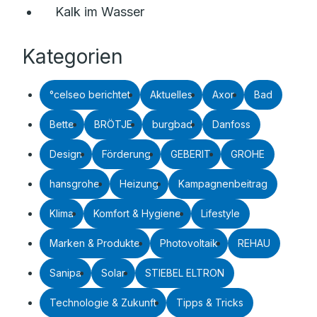
Kalk im Wasser
Kategorien
°celseo berichtet
Aktuelles
Axor
Bad
Bette
BRÖTJE
burgbad
Danfoss
Design
Förderung
GEBERIT
GROHE
hansgrohe
Heizung
Kampagnenbeitrag
Klima
Komfort & Hygiene
Lifestyle
Marken & Produkte
Photovoltaik
REHAU
Sanipa
Solar
STIEBEL ELTRON
Technologie & Zukunft
Tipps & Tricks