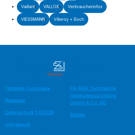
Vaillant
VALLOX
Verbraucherinfos
VIESSMANN
Villeroy + Boch
Testseite Formulare
PA-BRA Technische
Gebäudeausrüstung
Ratgeber
GmbH & Co. KG
Datenschutz 1.6.2026
Master
Impressum