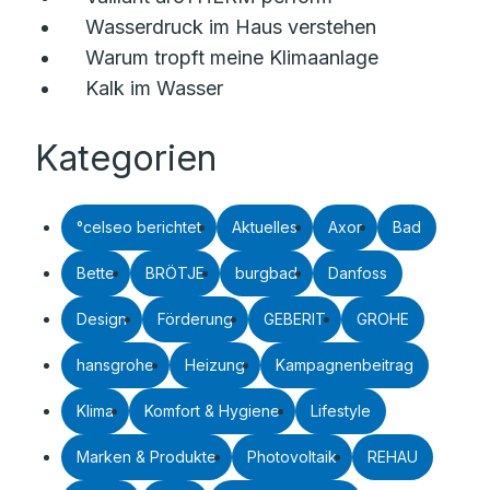
Wasserdruck im Haus verstehen
Warum tropft meine Klimaanlage
Kalk im Wasser
Kategorien
°celseo berichtet
Aktuelles
Axor
Bad
Bette
BRÖTJE
burgbad
Danfoss
Design
Förderung
GEBERIT
GROHE
hansgrohe
Heizung
Kampagnenbeitrag
Klima
Komfort & Hygiene
Lifestyle
Marken & Produkte
Photovoltaik
REHAU