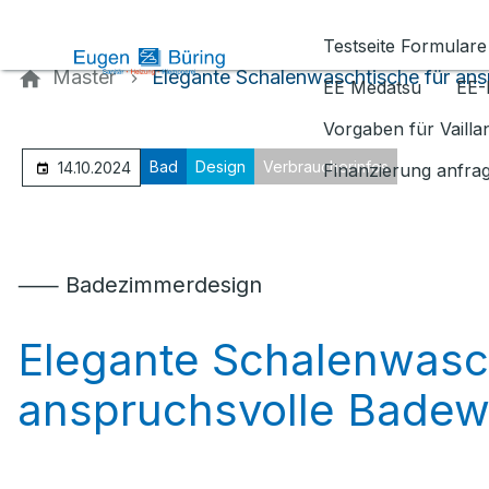
Kontaktieren Sie uns
Testseite Formulare
Master
Elegante Schalenwaschtische für an
EE Medatsu
EE-
Vorgaben für Vaill
Bad
Design
Verbraucherinfos
14.10.2024
Finanzierung anfra
⸺ Badezimmerdesign
Elegante Schalenwasch
anspruchsvolle Badew