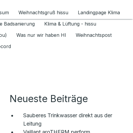
ssum
Weihnachtsgruß hissu
Landingpage Klima
ür Datenschutz 1.6.2026 umschalten
e Badsanierung
Klima & Lüftung - hissu
jou)
Was nur wir haben HI
Weihnachtspost
ecord
Neueste Beiträge
Sauberes Trinkwasser direkt aus der
Leitung
Vaillant aroTHERM perform