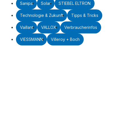
Sanipa
Solar
STIEBEL ELTRON
Technologie & Zukunft
Tipps & Tricks
Vaillant
VALLOX
Verbraucherinfos
VIESSMANN
Villeroy + Boch