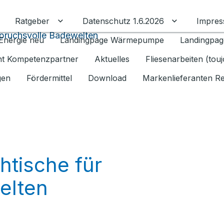
Ratgeber
Datenschutz 1.6.2026
Impre
Untermenü für Ratgeber umschalten
Untermenü f
spruchsvolle Badewelten
Energie neu
Landingpage Wärmepumpe
Landingpag
ant Kompetenzpartner
Aktuelles
Fliesenarbeiten (tou
gen
Fördermittel
Download
Markenlieferanten R
tische für
elten