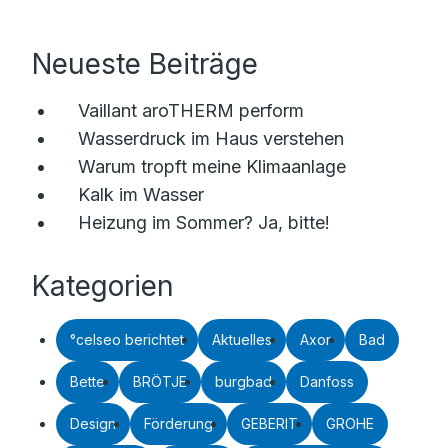
Neueste Beiträge
Vaillant aroTHERM perform
Wasserdruck im Haus verstehen
Warum tropft meine Klimaanlage
Kalk im Wasser
Heizung im Sommer? Ja, bitte!
Kategorien
°celseo berichtet
Aktuelles
Axor
Bad
Bette
BRÖTJE
burgbad
Danfoss
Design
Förderung
GEBERIT
GROHE