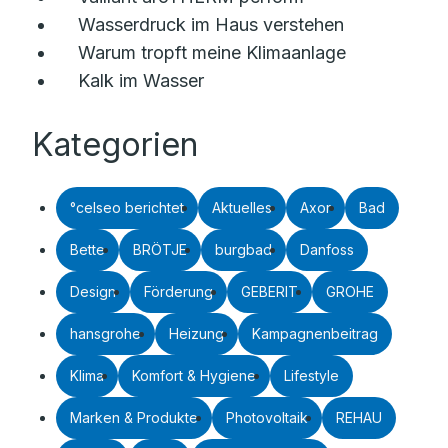
Wasserdruck im Haus verstehen
Warum tropft meine Klimaanlage
Kalk im Wasser
Kategorien
°celseo berichtet
Aktuelles
Axor
Bad
Bette
BRÖTJE
burgbad
Danfoss
Design
Förderung
GEBERIT
GROHE
hansgrohe
Heizung
Kampagnenbeitrag
Klima
Komfort & Hygiene
Lifestyle
Marken & Produkte
Photovoltaik
REHAU