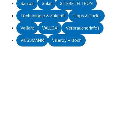
Sanipa
Solar
STIEBEL ELTRON
Technologie & Zukunft
Tipps & Tricks
Vaillant
VALLOX
Verbraucherinfos
VIESSMANN
Villeroy + Boch