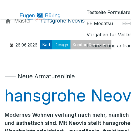
Kontaktieren Sie uns
Testseite Formulare
Master
hansgrohe Neovis
EE Medatsu
EE-
Vorgaben für Vaill
Bad
Design
Komfort & Hygiene
26.06.2026
Finanzierung anfra
⸺ Neue Armaturenlinie
hansgrohe Neov
Modernes Wohnen verlangt nach mehr, nämlich n
und ästhetisch sind. Mit Neovis stellt hansgrohe