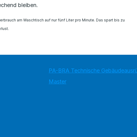
echend bleiben.
rbrauch am Waschtisch auf nur fünf Liter pro Minute. Das spart bis zu
lust.
PA-BRA Technische Gebäudeausr
Master