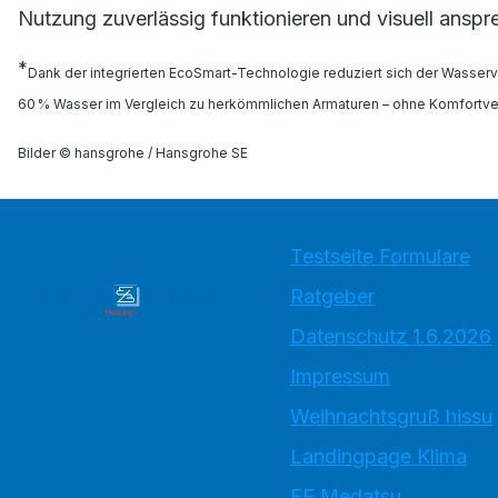
Nutzung zuverlässig funktionieren und visuell anspr
*
Dank der integrierten EcoSmart-Technologie reduziert sich der Wasserve
60 % Wasser im Vergleich zu herkömmlichen Armaturen – ohne Komfortver
Bilder © hansgrohe / Hansgrohe SE
Testseite Formulare
Ratgeber
Datenschutz 1.6.2026
Impressum
Weihnachtsgruß hissu
Landingpage Klima
EE Medatsu