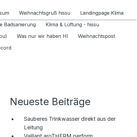
ssum
Weihnachtsgruß hissu
Landingpage Klima
ür Datenschutz 1.6.2026 umschalten
e Badsanierung
Klima & Lüftung - hissu
jou)
Was nur wir haben HI
Weihnachtspost
ecord
Neueste Beiträge
Sauberes Trinkwasser direkt aus der
Leitung
Vaillant aroTHERM perform