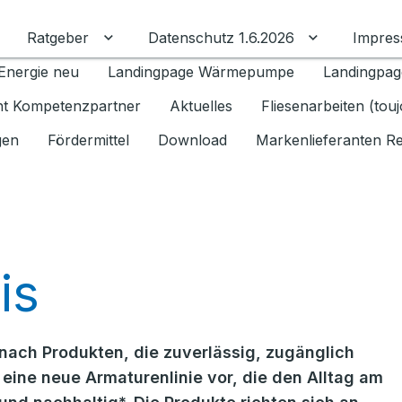
Ratgeber
Datenschutz 1.6.2026
Impre
Untermenü für Ratgeber umschalten
Untermenü f
Energie neu
Landingpage Wärmepumpe
Landingpag
ant Kompetenzpartner
Aktuelles
Fliesenarbeiten (tou
gen
Fördermittel
Download
Markenlieferanten R
is
ach Produkten, die zuverlässig, zugänglich
 eine neue Armaturenlinie vor, die den Alltag am