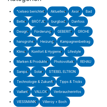
°celseo berichtet
Aktuelles
Axor
Bad
Bette
BRÖTJE
burgbad
Danfoss
Design
Förderung
GEBERIT
GROHE
hansgrohe
Heizung
Kampagnenbeitrag
Klima
Komfort & Hygiene
Lifestyle
Marken & Produkte
Photovoltaik
REHAU
Sanipa
Solar
STIEBEL ELTRON
Technologie & Zukunft
Tipps & Tricks
Vaillant
VALLOX
Verbraucherinfos
VIESSMANN
Villeroy + Boch