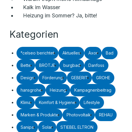
Kalk im Wasser
Heizung im Sommer? Ja, bitte!
Kategorien
°celseo berichtet
Aktuelles
Axor
Bad
Bette
BRÖTJE
burgbad
Danfoss
Design
Förderung
GEBERIT
GROHE
hansgrohe
Heizung
Kampagnenbeitrag
Klima
Komfort & Hygiene
Lifestyle
Marken & Produkte
Photovoltaik
REHAU
Sanipa
Solar
STIEBEL ELTRON