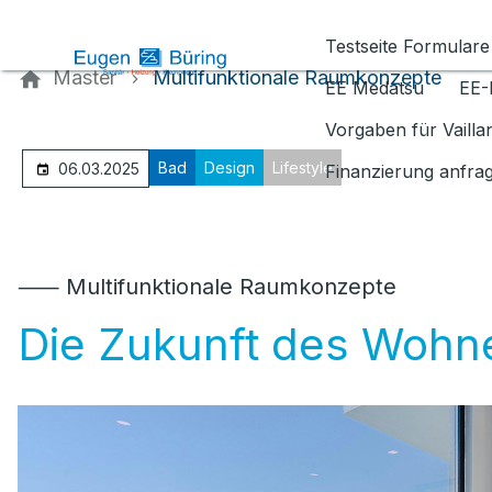
Kontaktieren Sie uns
Testseite Formulare
Master
Multifunktionale Raumkonzepte
EE Medatsu
EE-
Vorgaben für Vaill
Bad
Design
Lifestyle
06.03.2025
Finanzierung anfra
⸺ Multifunktionale Raumkonzepte
Die Zukunft des Wohn