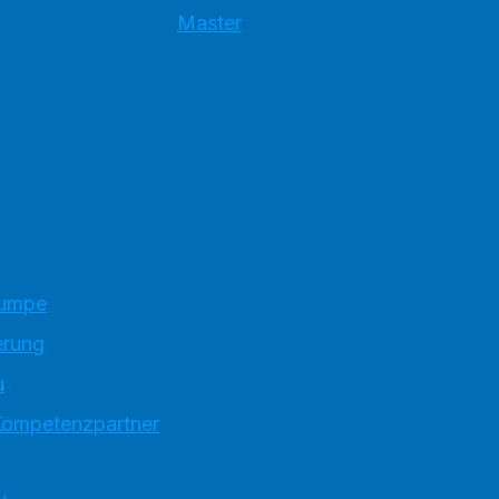
Master
pumpe
erung
u
 Kompetenzpartner