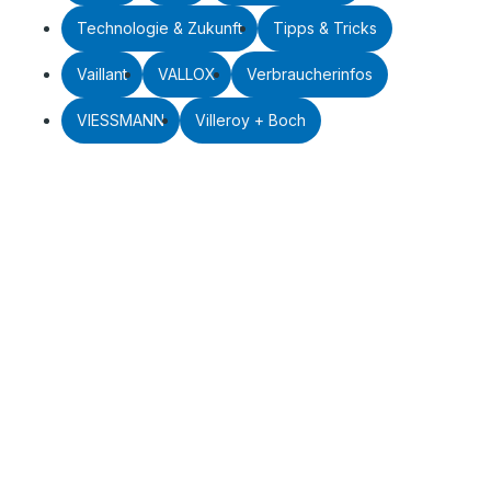
Technologie & Zukunft
Tipps & Tricks
Vaillant
VALLOX
Verbraucherinfos
VIESSMANN
Villeroy + Boch