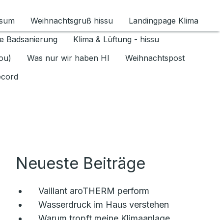
ssum
Weihnachtsgruß hissu
Landingpage Klima
ür Datenschutz 1.6.2026 umschalten
e Badsanierung
Klima & Lüftung - hissu
jou)
Was nur wir haben HI
Weihnachtspost
ecord
Neueste Beiträge
Vaillant aroTHERM perform
Wasserdruck im Haus verstehen
Warum tropft meine Klimaanlage