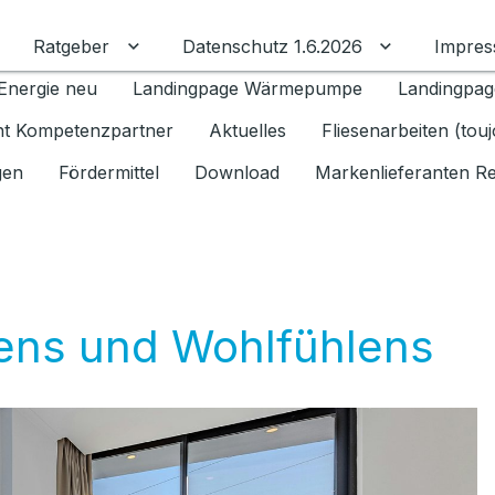
Ratgeber
Datenschutz 1.6.2026
Impre
Untermenü für Ratgeber umschalten
Untermenü f
Energie neu
Landingpage Wärmepumpe
Landingpag
ant Kompetenzpartner
Aktuelles
Fliesenarbeiten (tou
gen
Fördermittel
Download
Markenlieferanten R
ens und Wohlfühlens