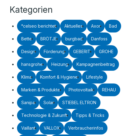
Kategorien
°celseo berichtet
Aktuelles
Axor
Bad
Bette
BRÖTJE
burgbad
Danfoss
Design
Förderung
GEBERIT
GROHE
hansgrohe
Heizung
Kampagnenbeitrag
Klima
Komfort & Hygiene
Lifestyle
Marken & Produkte
Photovoltaik
REHAU
Sanipa
Solar
STIEBEL ELTRON
Technologie & Zukunft
Tipps & Tricks
Vaillant
VALLOX
Verbraucherinfos