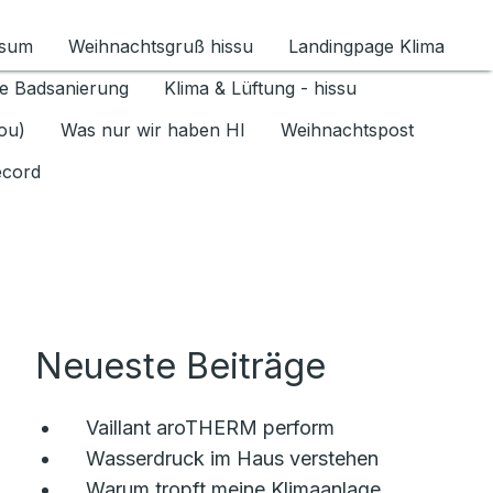
ssum
Weihnachtsgruß hissu
Landingpage Klima
ür Datenschutz 1.6.2026 umschalten
e Badsanierung
Klima & Lüftung - hissu
jou)
Was nur wir haben HI
Weihnachtspost
ecord
Neueste Beiträge
Vaillant aroTHERM perform
Wasserdruck im Haus verstehen
Warum tropft meine Klimaanlage