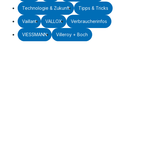
Technologie & Zukunft
Tipps & Tricks
Vaillant
VALLOX
Verbraucherinfos
VIESSMANN
Villeroy + Boch