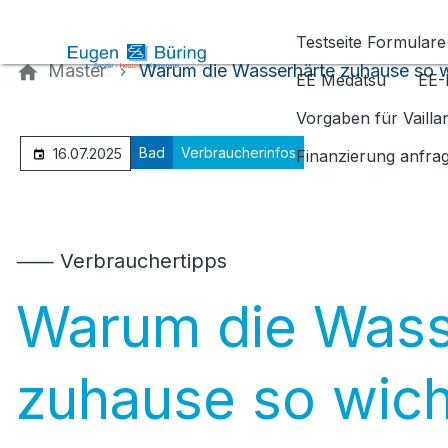
Kontaktieren Sie uns
Testseite Formulare
Master
Warum die Wasserhärte zuhause so wi
EE Medatsu
EE-
Vorgaben für Vaill
Bad
Verbraucherinfos
16.07.2025
Finanzierung anfra
⸺ Verbrauchertipps
Warum die Wass
zuhause so wicht