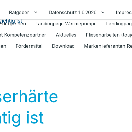
Ratgeber
Datenschutz 1.6.2026
Impre
Untermenü für Ratgeber umschalten
Untermenü f
chtig ist
Energie neu
Landingpage Wärmepumpe
Landingpag
ant Kompetenzpartner
Aktuelles
Fliesenarbeiten (tou
gen
Fördermittel
Download
Markenlieferanten R
erhärte
ig ist