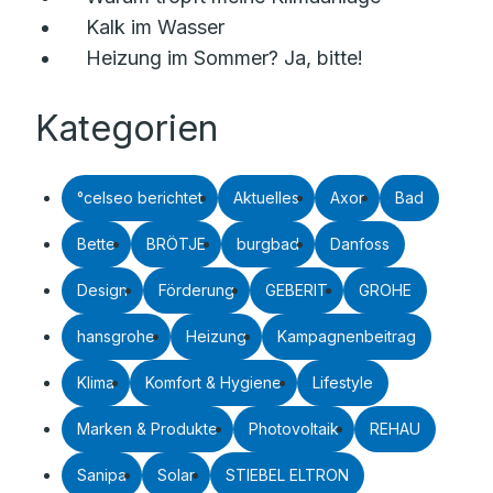
Kalk im Wasser
Heizung im Sommer? Ja, bitte!
Kategorien
°celseo berichtet
Aktuelles
Axor
Bad
Bette
BRÖTJE
burgbad
Danfoss
Design
Förderung
GEBERIT
GROHE
hansgrohe
Heizung
Kampagnenbeitrag
Klima
Komfort & Hygiene
Lifestyle
Marken & Produkte
Photovoltaik
REHAU
Sanipa
Solar
STIEBEL ELTRON