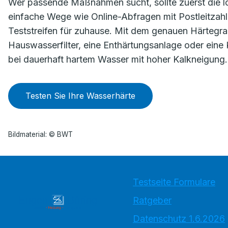
Wer passende Maßnahmen sucht, sollte zuerst die l
einfache Wege wie Online-Abfragen mit Postleitzahl
Teststreifen für zuhause. Mit dem genauen Härtegrad
Hauswasserfilter, eine Enthärtungsanlage oder eine 
bei dauerhaft hartem Wasser mit hoher Kalkneigung.
Testen Sie Ihre Wasserhärte
Bildmaterial: © BWT
Testseite Formulare
Ratgeber
Datenschutz 1.6.2026