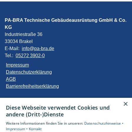
PA-BRA Technische Gebäudeausrüstung GmbH & Co.
KG
Industriestraße 36
33034 Brakel
E-Mail:
info@pa-bra.de
Tel.:
05272 3902-0
Impressum
Datenschutzerklärung
AGB
Barrierefreiheitserklärung
Unsere Bereiche
×
Diese Webseite verwendet Cookies und
Privatkunden
andere (Dritt-)Dienste
Gewerbekunden
Karriere
Weitere Informationen finden Sie in unseren:
Datenschutzhinweise •
Unternehmen
Impressum •
Kontakt