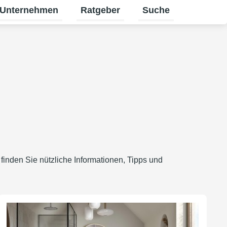
Unternehmen
Ratgeber
Suche
en
 Gewerbekunden umschalten
ntermenü für Karriere umschalten
Untermenü für Unternehmen umschal
Untermenü für Ratgeb
inden Sie nützliche Informationen, Tipps und