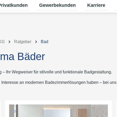
Privatkunden
Gewerbekunden
Karriere
termenü für Erneuerbare Energien umschalten
Untermenü für Privatkunden umschalt
Untermenü für
U
 KG
Ratgeber
Bad
ema Bäder
Ihr Wegweiser für stilvolle und funktionale Badgestaltung.
h Interesse an modernen Badezimmerlösungen haben – bei uns f