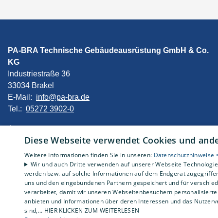
PA-BRA Technische Gebäudeausrüstung GmbH & Co.
KG
Industriestraße 36
33034 Brakel
E-Mail:
info@pa-bra.de
Tel.:
05272 3902-0
Impressum
Diese Webseite verwendet Cookies und ander
Datenschutzerklärung
AGB
Weitere Informationen finden Sie in unseren:
Datenschutzhinweise 
Barrierefreiheitserklärung
Wir und auch Dritte verwenden auf unserer Webseite Technologien
werden bzw. auf solche Informationen auf dem Endgerät zugegriffe
uns und den eingebundenen Partnern gespeichert und für verschiede
verarbeitet, damit wir unseren Webseitenbesuchern personalisierte 
anbieten und Informationen über deren Interessen und das Nutzerve
sind,... HIER KLICKEN ZUM WEITERLESEN