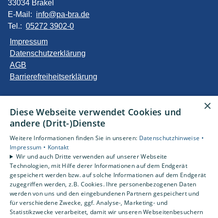
33034 Brakel
E-Mail:
info@pa-bra.de
Tel.:
05272 3902-0
Impressum
Datenschutzerklärung
AGB
Barrierefreiheitserklärung
Unsere Bereiche
×
Diese Webseite verwendet Cookies und
Privatkunden
andere (Dritt-)Dienste
Gewerbekunden
Karriere
Weitere Informationen finden Sie in unseren:
Datenschutzhinweise •
Unternehmen
Impressum •
Kontakt
Wir und auch Dritte verwenden auf unserer Webseite
Kontakt
Technologien, mit Hilfe derer Informationen auf dem Endgerät
gespeichert werden bzw. auf solche Informationen auf dem Endgerät
zugegriffen werden, z.B. Cookies. Ihre personenbezogenen Daten
Um externe HTML-Inhalte anzuzeigen, benötigen wir
werden von uns und den eingebundenen Partnern gespeichert und
Ihre Einwilligung.
für verschiedene Zwecke, ggf. Analyse-, Marketing- und
Statistikzwecke verarbeitet, damit wir unseren Webseitenbesuchern
Weitere Informationen finden Sie in unserer