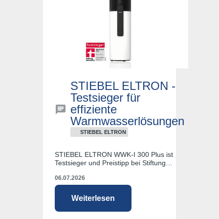
STIEBEL ELTRON -
Testsieger für
effiziente
Warmwasserlösungen
STIEBEL ELTRON
STIEBEL ELTRON WWK-I 300 Plus ist
Testsieger und Preistipp bei Stiftung
Warentest (07/2026) mit Note „Sehr gut"
06.07.2026
(1,5) – Spitzenwert bei Effizienz (COP
4,06) und leisester Betrieb im Test.
Weiterlesen