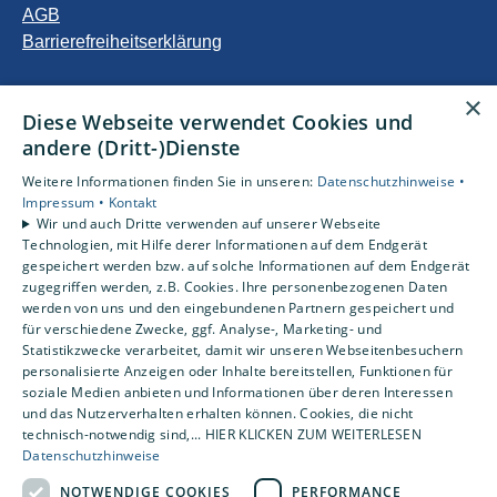
AGB
Barrierefreiheitserklärung
Unsere Bereiche
×
Diese Webseite verwendet Cookies und
Privatkunden
andere (Dritt-)Dienste
Gewerbekunden
Karriere
Weitere Informationen finden Sie in unseren:
Datenschutzhinweise •
Unternehmen
Impressum •
Kontakt
Wir und auch Dritte verwenden auf unserer Webseite
Kontakt
Technologien, mit Hilfe derer Informationen auf dem Endgerät
gespeichert werden bzw. auf solche Informationen auf dem Endgerät
zugegriffen werden, z.B. Cookies. Ihre personenbezogenen Daten
Um externe HTML-Inhalte anzuzeigen, benötigen wir
werden von uns und den eingebundenen Partnern gespeichert und
Ihre Einwilligung.
für verschiedene Zwecke, ggf. Analyse-, Marketing- und
Statistikzwecke verarbeitet, damit wir unseren Webseitenbesuchern
Weitere Informationen finden Sie in unserer
personalisierte Anzeigen oder Inhalte bereitstellen, Funktionen für
Datenschutzerklärung.
soziale Medien anbieten und Informationen über deren Interessen
und das Nutzerverhalten erhalten können. Cookies, die nicht
technisch-notwendig sind,... HIER KLICKEN ZUM WEITERLESEN
Cookie-Einstellungen öffnen
Datenschutzhinweise
NOTWENDIGE COOKIES
PERFORMANCE