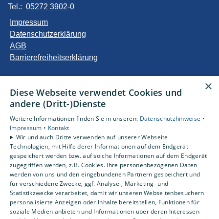
Tel.:
05272 3902-0
Impressum
Datenschutzerklärung
AGB
Barrierefreiheitserklärung
Unsere Bereiche
×
Diese Webseite verwendet Cookies und
Privatkunden
andere (Dritt-)Dienste
Gewerbekunden
Karriere
Weitere Informationen finden Sie in unseren:
Datenschutzhinweise •
Unternehmen
Impressum •
Kontakt
Wir und auch Dritte verwenden auf unserer Webseite
Kontakt
Technologien, mit Hilfe derer Informationen auf dem Endgerät
gespeichert werden bzw. auf solche Informationen auf dem Endgerät
zugegriffen werden, z.B. Cookies. Ihre personenbezogenen Daten
Um externe HTML-Inhalte anzuzeigen, benötigen wir
werden von uns und den eingebundenen Partnern gespeichert und
Ihre Einwilligung.
für verschiedene Zwecke, ggf. Analyse-, Marketing- und
Statistikzwecke verarbeitet, damit wir unseren Webseitenbesuchern
Weitere Informationen finden Sie in unserer
personalisierte Anzeigen oder Inhalte bereitstellen, Funktionen für
Datenschutzerklärung.
soziale Medien anbieten und Informationen über deren Interessen