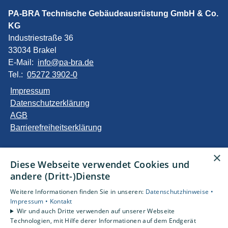
PA-BRA Technische Gebäudeausrüstung GmbH & Co.
KG
Industriestraße 36
33034 Brakel
E-Mail:
info@pa-bra.de
Tel.:
05272 3902-0
Impressum
Datenschutzerklärung
AGB
Barrierefreiheitserklärung
Unsere Bereiche
×
Diese Webseite verwendet Cookies und
Privatkunden
andere (Dritt-)Dienste
Gewerbekunden
Karriere
Weitere Informationen finden Sie in unseren:
Datenschutzhinweise •
Unternehmen
Impressum •
Kontakt
Wir und auch Dritte verwenden auf unserer Webseite
Kontakt
Technologien, mit Hilfe derer Informationen auf dem Endgerät