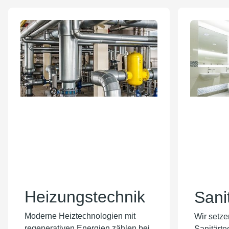
Heizungstechnik
Sani
Moderne Heiztechnologien mit
Wir setze
regenerativen Energien zählen bei
Sanitärte