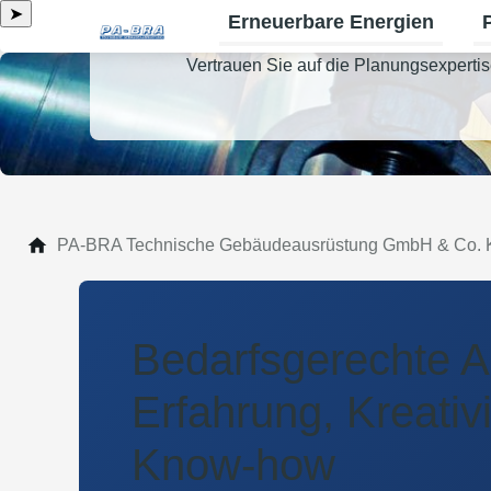
➤
Erneuerbare Energien
Un
Vertrauen Sie auf die Planungsexpert
PA-BRA Technische Gebäudeausrüstung GmbH & Co.
Bedarfsgerechte A
Erfahrung, Kreativ
Know-how