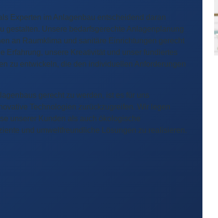
 als Experten im Anlagenbau entscheidend daran
 zu gestalten. Unsere bedarfsgerechte Anlagenplanung
chen an Raumklima und sanitäre Einrichtungen gerecht
e Erfahrung, unsere Kreativität und unser fundiertes
 zu entwickeln, die den individuellen Anforderungen
genbaus gerecht zu werden, ist es für uns
novative Technologien zurückzugreifen. Wir legen
sse unserer Kunden als auch ökologische
iziente und umweltfreundliche Lösungen zu realisieren.