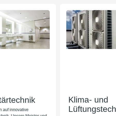
Klima- und
tärtechnik
Lüftungstech
n auf innovative
chnik. Unsere Meister und