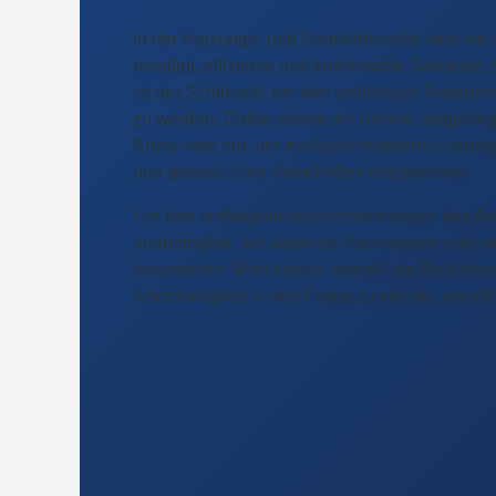
In der Heizungs- und Sanitärbranche sind wir
beteiligt, effiziente und komfortable Gebäude
ist der Schlüssel, um den vielfältigen Ansprü
zu werden. Dabei setzen wir unsere langjährig
Know-how ein, um maßgeschneiderte Lösungen
und gesetzlichen Vorschriften entsprechen.
Um den umfangreichen Anforderungen des Anla
unabdingbar, auf aktuelles Fachwissen und in
besonderen Wert darauf, sowohl die Bedürfni
Nachhaltigkeit in den Fokus zu stellen, um eff