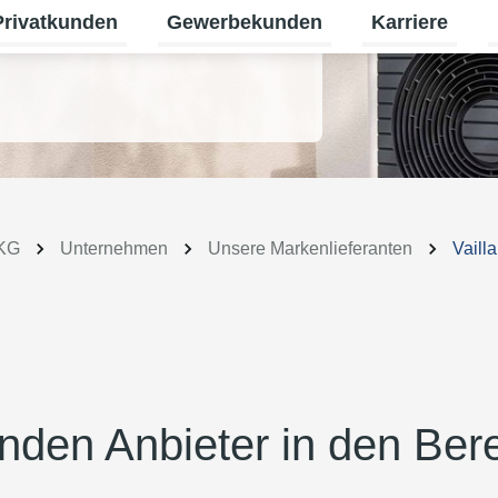
Privatkunden
Gewerbekunden
Karriere
termenü für Erneuerbare Energien umschalten
Untermenü für Privatkunden umschalt
Untermenü für
U
 KG
Unternehmen
Unsere Markenlieferanten
Vailla
renden Anbieter in den Ber