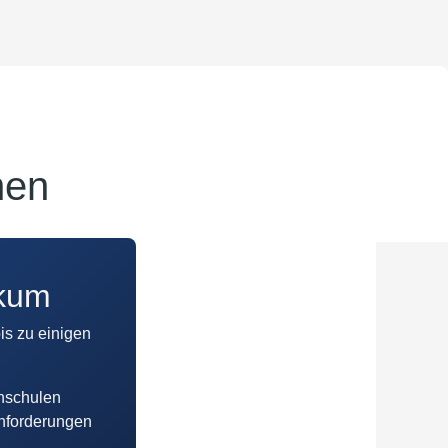
hen
ikum
is zu einigen
hschulen
Anforderungen