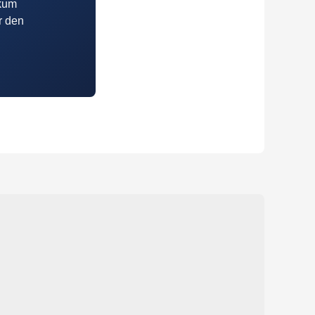
ikum
r den