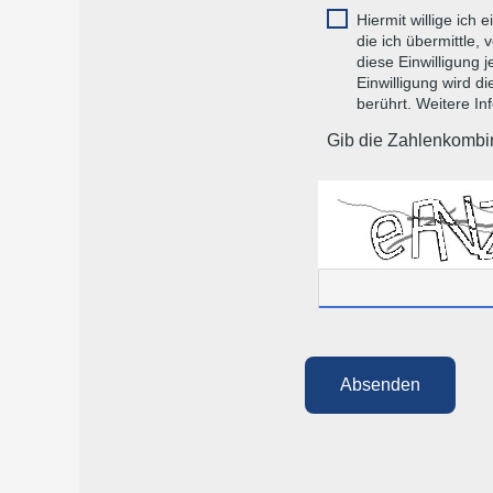
Hiermit willige ic
die ich übermittle,
diese Einwilligung 
Einwilligung wird d
berührt. Weitere In
Gib die Zahlenkombin
Absenden