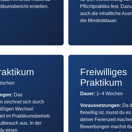
ktikumsbericht erstellen.
Pflichtpraktika fest. Daz
auch die inhaltliche Aus
die Mindestdauer.
raktikum
Freiwilliges
Praktikum
Wochen
Dauer:
1–4 Wochen
ungen:
Das
m zeichnet sich durch
Voraussetzungen:
Da d
mäßigen Wechsel
freiwillig ist, musst du es
it im Praktikumsbetrieb
deiner Ferienzeit machen
lbesuch aus. In der
Bewerbungen machst du 
du einen