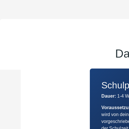
Da
Schulp
Dauer:
1-4 
Voraussetz
wird von dei
vorgeschriebe
der Schulzeit