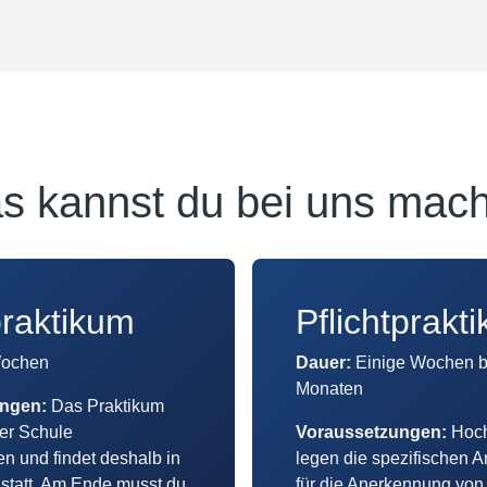
s kannst du bei uns mac
raktikum
Pflichtprakt
Wochen
Dauer:
Einige Wochen b
Monaten
ungen:
Das Praktikum
ner Schule
Voraussetzungen:
Hoc
n und findet deshalb in
legen die spezifischen 
 statt. Am Ende musst du
für die Anerkennung von