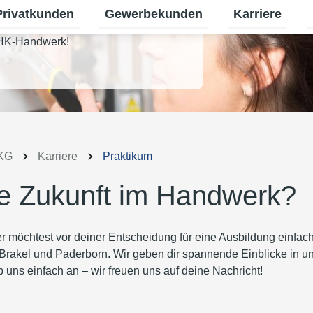
Privatkunden
Gewerbekunden
Karriere
termenü für Erneuerbare Energien umschalten
Untermenü für Privatkunden umschalt
Untermenü für
U
 SHK-Handwerk!
 KG
Karriere
Praktikum
ine Zukunft im Handwerk?
er möchtest vor deiner Entscheidung für eine Ausbildung einfac
Brakel und Paderborn. Wir geben dir spannende Einblicke in u
 uns einfach an – wir freuen uns auf deine Nachricht!