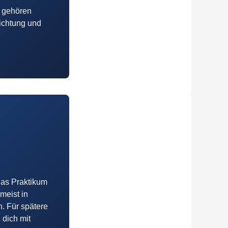
u gehören
richtung und
as Praktikum
 meist in
. Für spätere
dich mit