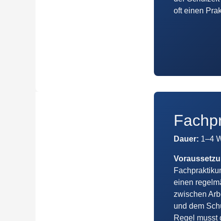
oft einen Pra
Fachp
Dauer:
1–4 
Voraussetz
Fachpraktiku
einen regel
zwischen Arbe
und dem Schu
Regel musst 