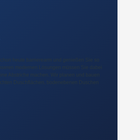
r
schon heute barrierearm und genießen Sie so
 unseren modernen Lösungen müssen Sie dabei
ine Abstriche machen. Wir planen und bauen
leichten Duschflächen, bodenebenen Duschen