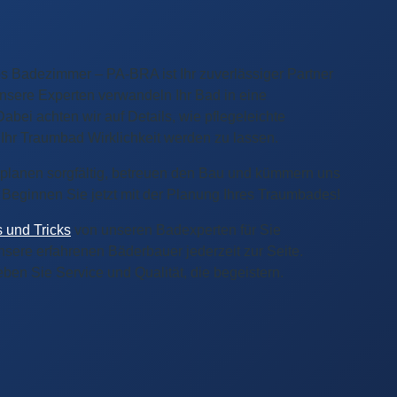
s Badezimmer – PA‑BRA ist Ihr zuverlässiger Partner
Unsere Experten verwandeln Ihr Bad in eine
abei achten wir auf Details, wie pflegeleichte
hr Traumbad Wirklichkeit werden zu lassen.
r planen sorgfältig, betreuen den Bau und kümmern uns
eginnen Sie jetzt mit der Planung Ihres Traumbades!
s und Tricks
von unseren Badexperten für Sie
sere erfahrenen Bäderbauer jederzeit zur Seite.
ben Sie Service und Qualität, die begeistern.