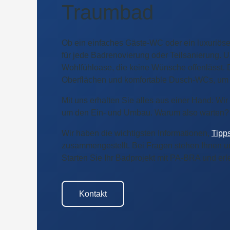
Traumbad
Ob ein einfaches Gäste-WC oder ein luxuriöse
für jede Badrenovierung oder Teilsanierung. 
Wohlfühloase, die keine Wünsche offenlässt. D
Oberflächen und komfortable Dusch-WCs, um I
Mit uns erhalten Sie alles aus einer Hand: Wi
um den Ein- und Umbau. Warum also warten? B
Wir haben die wichtigsten Informationen,
Tipp
zusammengestellt. Bei Fragen stehen Ihnen un
Starten Sie Ihr Badprojekt mit PA‑BRA und erle
Kontakt