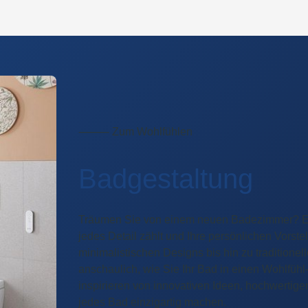
⸻ Zum Wohlfühlen
Badgestaltung
Träumen Sie von einem neuen Badezimmer? En
jedes Detail zählt und Ihre persönlichen Vorst
minimalistischen Designs bis hin zu traditionel
anschaulich, wie Sie Ihr Bad in einen Wohlfüh
inspirieren von innovativen Ideen, hochwertig
jedes Bad einzigartig machen.