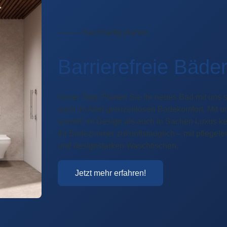
⸻ Nachhaltig planen
Barrierefreie Bäde
Unser Tipp: Planen Sie Ihr neues Bad mit uns 
auch im Alter grenzenlosen Badekomfort. Mit
sowohl im Design als auch in Sachen Luxus ke
Ihr Badezimmer zukunftstauglich – mit pflege
und designstarken Waschtischen.
Jetzt mehr erfahren!