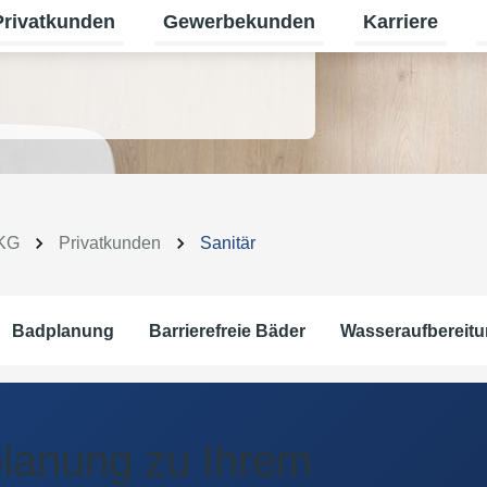
Privatkunden
Gewerbekunden
Karriere
termenü für Erneuerbare Energien umschalten
Untermenü für Privatkunden umschalt
Untermenü für
U
 KG
Privatkunden
Sanitär
Badplanung
Barrierefreie Bäder
Wasseraufbereit
planung zu Ihrem