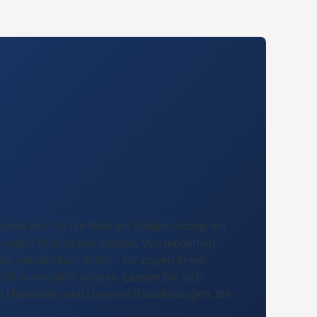
tdecken Sie die Welt der Badgestaltung, wo
ellungen Wirklichkeit werden. Von modernen,
len, gemütlichen Stilen – wir zeigen Ihnen
l-Ort verwandeln können. Lassen Sie sich
en Materialien und cleveren Raumlösungen, die