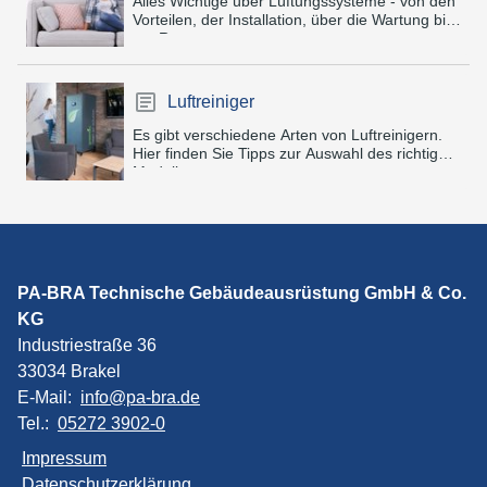
Alles Wichtige über Lüftungssysteme - von den
Vorteilen, der Installation, über die Wartung bis
zur Reparatur.
Luftreiniger
Es gibt verschiedene Arten von Luftreinigern.
Hier finden Sie Tipps zur Auswahl des richtigen
Modells.
PA-BRA Technische Gebäudeausrüstung GmbH & Co.
KG
Industriestraße 36
33034 Brakel
E-Mail:
info@pa-bra.de
Tel.:
05272 3902-0
Impressum
Datenschutzerklärung