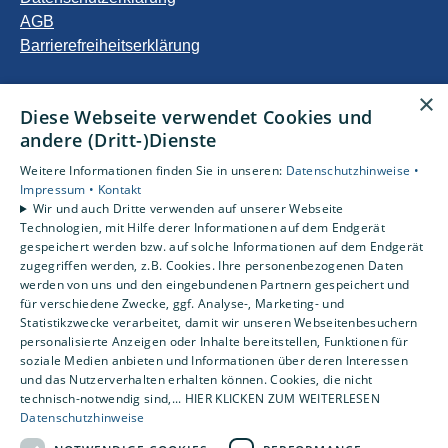
AGB
Barrierefreiheitserklärung
Unsere Bereiche
×
Diese Webseite verwendet Cookies und
Privatkunden
andere (Dritt-)Dienste
Gewerbekunden
Karriere
Weitere Informationen finden Sie in unseren:
Datenschutzhinweise •
Unternehmen
Impressum •
Kontakt
Wir und auch Dritte verwenden auf unserer Webseite
Kontakt
Technologien, mit Hilfe derer Informationen auf dem Endgerät
gespeichert werden bzw. auf solche Informationen auf dem Endgerät
zugegriffen werden, z.B. Cookies. Ihre personenbezogenen Daten
Um externe HTML-Inhalte anzuzeigen, benötigen wir
werden von uns und den eingebundenen Partnern gespeichert und
Ihre Einwilligung.
für verschiedene Zwecke, ggf. Analyse-, Marketing- und
Statistikzwecke verarbeitet, damit wir unseren Webseitenbesuchern
Weitere Informationen finden Sie in unserer
personalisierte Anzeigen oder Inhalte bereitstellen, Funktionen für
Datenschutzerklärung.
soziale Medien anbieten und Informationen über deren Interessen
und das Nutzerverhalten erhalten können. Cookies, die nicht
technisch-notwendig sind,... HIER KLICKEN ZUM WEITERLESEN
Cookie-Einstellungen öffnen
Datenschutzhinweise