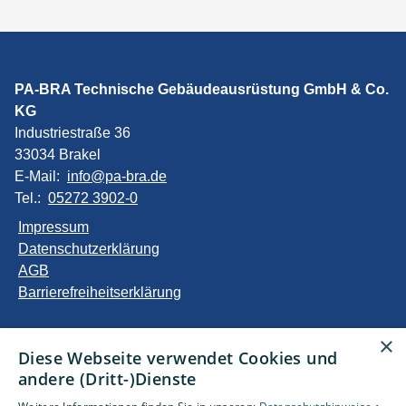
PA-BRA Technische Gebäudeausrüstung GmbH & Co.
KG
Industriestraße 36
33034 Brakel
E-Mail:
info@pa-bra.de
Tel.:
05272 3902-0
Impressum
Datenschutzerklärung
AGB
Barrierefreiheitserklärung
Unsere Bereiche
×
Diese Webseite verwendet Cookies und
Privatkunden
andere (Dritt-)Dienste
Gewerbekunden
Karriere