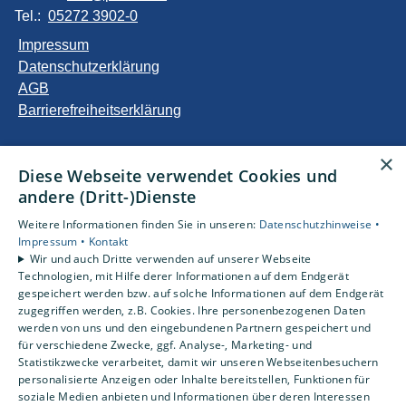
Tel.:
05272 3902-0
Impressum
Datenschutzerklärung
AGB
Barrierefreiheitserklärung
Unsere Bereiche
×
Diese Webseite verwendet Cookies und
Privatkunden
andere (Dritt-)Dienste
Gewerbekunden
Karriere
Weitere Informationen finden Sie in unseren:
Datenschutzhinweise •
Unternehmen
Impressum •
Kontakt
Wir und auch Dritte verwenden auf unserer Webseite
Kontakt
Technologien, mit Hilfe derer Informationen auf dem Endgerät
gespeichert werden bzw. auf solche Informationen auf dem Endgerät
zugegriffen werden, z.B. Cookies. Ihre personenbezogenen Daten
Um externe HTML-Inhalte anzuzeigen, benötigen wir
werden von uns und den eingebundenen Partnern gespeichert und
Ihre Einwilligung.
für verschiedene Zwecke, ggf. Analyse-, Marketing- und
Statistikzwecke verarbeitet, damit wir unseren Webseitenbesuchern
Weitere Informationen finden Sie in unserer
personalisierte Anzeigen oder Inhalte bereitstellen, Funktionen für
Datenschutzerklärung.
soziale Medien anbieten und Informationen über deren Interessen