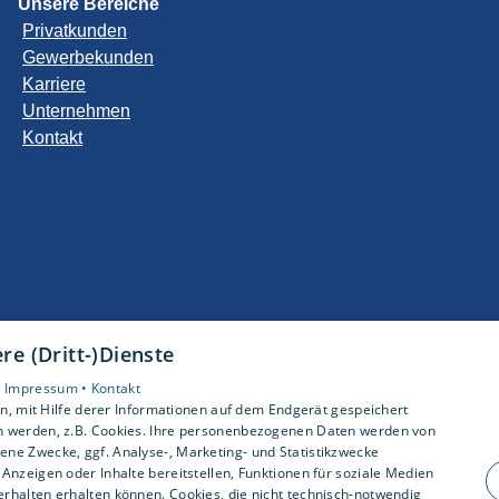
Unsere Bereiche
Privatkunden
Gewerbekunden
Karriere
Unternehmen
Kontakt
e (Dritt-)Dienste
•
Impressum •
Kontakt
, mit Hilfe derer Informationen auf dem Endgerät gespeichert
n werden, z.B. Cookies. Ihre personenbezogenen Daten werden von
ne Zwecke, ggf. Analyse-, Marketing- und Statistikzwecke
Anzeigen oder Inhalte bereitstellen, Funktionen für soziale Medien
rhalten erhalten können. Cookies, die nicht technisch-notwendig