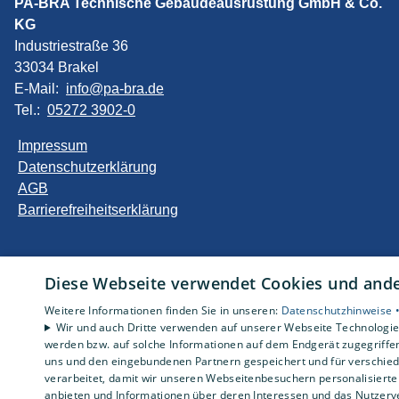
PA-BRA Technische Gebäudeausrüstung GmbH & Co.
KG
Industriestraße 36
33034 Brakel
E-Mail:
info@pa-bra.de
Tel.:
05272 3902-0
Impressum
Datenschutzerklärung
AGB
Barrierefreiheitserklärung
Diese Webseite verwendet Cookies und ander
Weitere Informationen finden Sie in unseren:
Datenschutzhinweise 
Wir und auch Dritte verwenden auf unserer Webseite Technologien
werden bzw. auf solche Informationen auf dem Endgerät zugegriffe
uns und den eingebundenen Partnern gespeichert und für verschiede
verarbeitet, damit wir unseren Webseitenbesuchern personalisierte 
anbieten und Informationen über deren Interessen und das Nutzerve