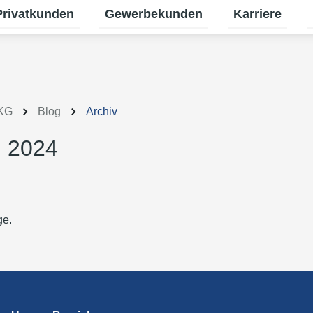
Privatkunden
Gewerbekunden
Karriere
termenü für Erneuerbare Energien umschalten
Untermenü für Privatkunden umschalt
Untermenü für
U
 KG
Blog
Archiv
i 2024
ge.