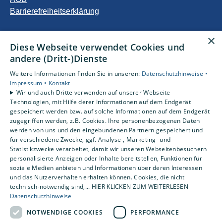
Barrierefreiheitserklärung
Unsere Bereiche
×
Diese Webseite verwendet Cookies und
Privatkunden
andere (Dritt-)Dienste
Gewerbekunden
Karriere
Weitere Informationen finden Sie in unseren:
Datenschutzhinweise •
Unternehmen
Impressum •
Kontakt
Wir und auch Dritte verwenden auf unserer Webseite
Kontakt
Technologien, mit Hilfe derer Informationen auf dem Endgerät
gespeichert werden bzw. auf solche Informationen auf dem Endgerät
zugegriffen werden, z.B. Cookies. Ihre personenbezogenen Daten
Um externe HTML-Inhalte anzuzeigen, benötigen wir
werden von uns und den eingebundenen Partnern gespeichert und
Ihre Einwilligung.
für verschiedene Zwecke, ggf. Analyse-, Marketing- und
Statistikzwecke verarbeitet, damit wir unseren Webseitenbesuchern
Weitere Informationen finden Sie in unserer
personalisierte Anzeigen oder Inhalte bereitstellen, Funktionen für
Datenschutzerklärung.
soziale Medien anbieten und Informationen über deren Interessen
und das Nutzerverhalten erhalten können. Cookies, die nicht
technisch-notwendig sind,... HIER KLICKEN ZUM WEITERLESEN
Cookie-Einstellungen öffnen
Datenschutzhinweise
NOTWENDIGE COOKIES
PERFORMANCE