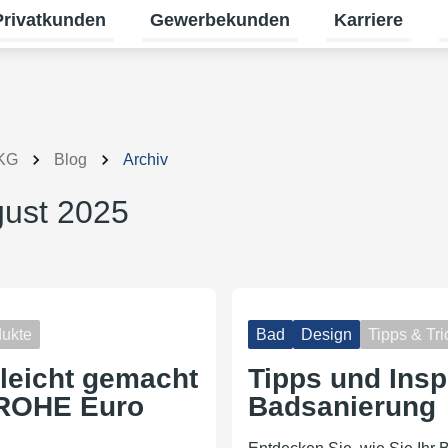
Privatkunden
Gewerbekunden
Karriere
termenü für Erneuerbare Energien umschalten
Untermenü für Privatkunden umschalt
Untermenü für
U
 KG
Blog
Archiv
gust 2025
ukte
Bad
Design
Tipps & Tri
leicht gemacht
Tipps und Inspi
GROHE Euro
Badsanierung