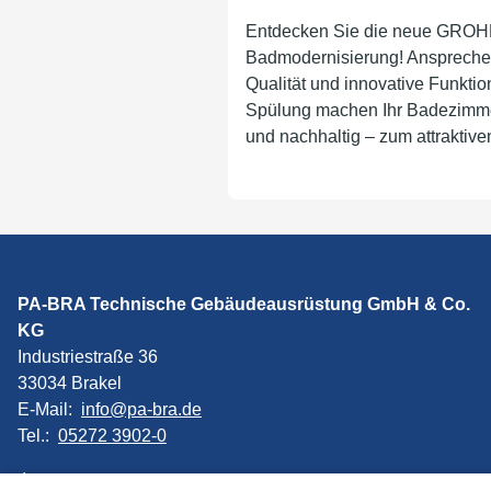
Entdecken Sie die neue GROHE
Badmodernisierung! Anspreche
Qualität und innovative Funktio
Spülung machen Ihr Badezimmer
und nachhaltig – zum attraktiv
PA-BRA Technische Gebäudeausrüstung GmbH & Co.
KG
Industriestraße 36
33034 Brakel
E-Mail:
info@pa-bra.de
Tel.:
05272 3902-0
Impressum