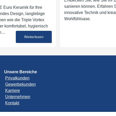
Entdecken Sie, wie Sie Ihr
sanieren können. Erfahren S
 Euro Keramik für Ihre
innovative Technik und kreati
ndes Design, langlebige
Wohlfühloase.
nen wie die Triple Vortex
 komfortabel, hygienisch
en…
Weiterlesen
22. August 2025
Unsere Bereiche
Privatkunden
Gewerbekunden
Karriere
Unternehmen
Kontakt