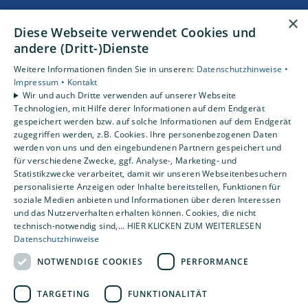
Unsere Bereiche
×
Diese Webseite verwendet Cookies und
Privatkunden
andere (Dritt-)Dienste
Gewerbekunden
Karriere
Weitere Informationen finden Sie in unseren:
Datenschutzhinweise •
Unternehmen
Impressum •
Kontakt
Wir und auch Dritte verwenden auf unserer Webseite
Kontakt
Technologien, mit Hilfe derer Informationen auf dem Endgerät
gespeichert werden bzw. auf solche Informationen auf dem Endgerät
zugegriffen werden, z.B. Cookies. Ihre personenbezogenen Daten
Um externe HTML-Inhalte anzuzeigen, benötigen wir
werden von uns und den eingebundenen Partnern gespeichert und
Ihre Einwilligung.
für verschiedene Zwecke, ggf. Analyse-, Marketing- und
Statistikzwecke verarbeitet, damit wir unseren Webseitenbesuchern
Weitere Informationen finden Sie in unserer
personalisierte Anzeigen oder Inhalte bereitstellen, Funktionen für
Datenschutzerklärung.
soziale Medien anbieten und Informationen über deren Interessen
und das Nutzerverhalten erhalten können. Cookies, die nicht
technisch-notwendig sind,... HIER KLICKEN ZUM WEITERLESEN
Cookie-Einstellungen öffnen
Datenschutzhinweise
NOTWENDIGE COOKIES
PERFORMANCE
TARGETING
FUNKTIONALITÄT