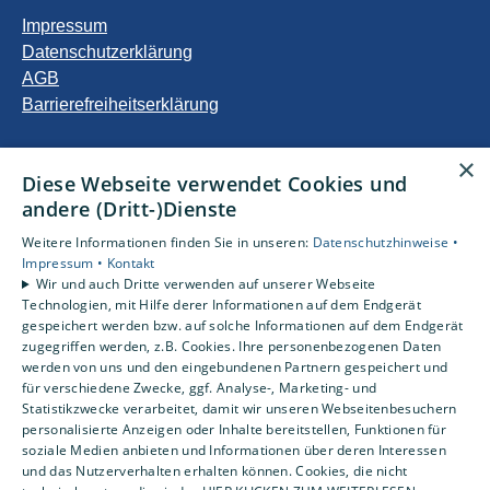
Impressum
Datenschutzerklärung
AGB
Barrierefreiheitserklärung
Unsere Bereiche
×
Diese Webseite verwendet Cookies und
Privatkunden
andere (Dritt-)Dienste
Gewerbekunden
Karriere
Weitere Informationen finden Sie in unseren:
Datenschutzhinweise •
Unternehmen
Impressum •
Kontakt
Wir und auch Dritte verwenden auf unserer Webseite
Kontakt
Technologien, mit Hilfe derer Informationen auf dem Endgerät
gespeichert werden bzw. auf solche Informationen auf dem Endgerät
zugegriffen werden, z.B. Cookies. Ihre personenbezogenen Daten
Um externe HTML-Inhalte anzuzeigen, benötigen wir
werden von uns und den eingebundenen Partnern gespeichert und
Ihre Einwilligung.
für verschiedene Zwecke, ggf. Analyse-, Marketing- und
Statistikzwecke verarbeitet, damit wir unseren Webseitenbesuchern
Weitere Informationen finden Sie in unserer
personalisierte Anzeigen oder Inhalte bereitstellen, Funktionen für
Datenschutzerklärung.
soziale Medien anbieten und Informationen über deren Interessen
und das Nutzerverhalten erhalten können. Cookies, die nicht