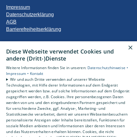
Impressum
Datenschutzerklärung
AGB
Barrierefreiheitserklärung
Unsere Bereiche
×
Diese Webseite verwendet Cookies und
Privatkunden
andere (Dritt-)Dienste
Gewerbekunden
Karriere
Weitere Informationen finden Sie in unseren:
Datenschutzhinweise •
Unternehmen
Impressum •
Kontakt
Wir und auch Dritte verwenden auf unserer Webseite
Kontakt
Technologien, mit Hilfe derer Informationen auf dem Endgerät
gespeichert werden bzw. auf solche Informationen auf dem Endgerät
zugegriffen werden, z.B. Cookies. Ihre personenbezogenen Daten
Um externe HTML-Inhalte anzuzeigen, benötigen wir
werden von uns und den eingebundenen Partnern gespeichert und
Ihre Einwilligung.
für verschiedene Zwecke, ggf. Analyse-, Marketing- und
Statistikzwecke verarbeitet, damit wir unseren Webseitenbesuchern
Weitere Informationen finden Sie in unserer
personalisierte Anzeigen oder Inhalte bereitstellen, Funktionen für
Datenschutzerklärung.
soziale Medien anbieten und Informationen über deren Interessen
und das Nutzerverhalten erhalten können. Cookies, die nicht