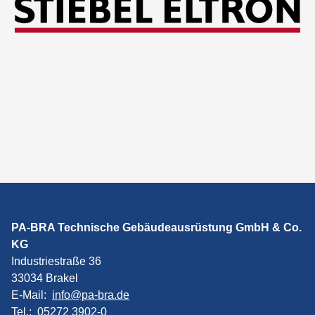
PA-BRA Technische Gebäudeausrüstung GmbH & Co.
KG
Industriestraße 36
33034 Brakel
E-Mail:
info@pa-bra.de
Tel.:
05272 3902-0