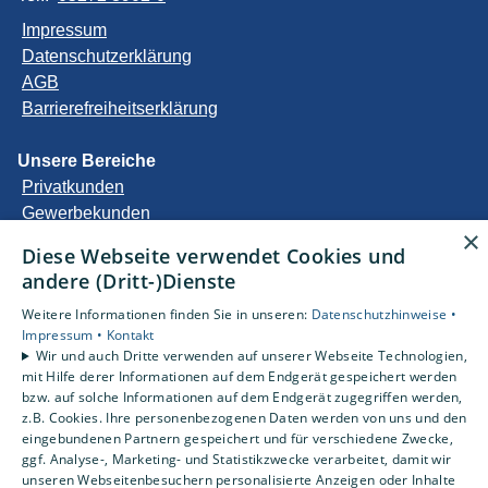
Impressum
Datenschutzerklärung
AGB
Barrierefreiheitserklärung
Unsere Bereiche
Privatkunden
Gewerbekunden
×
Karriere
Diese Webseite verwendet Cookies und
Unternehmen
andere (Dritt-)Dienste
Kontakt
Weitere Informationen finden Sie in unseren:
Datenschutzhinweise •
Impressum •
Kontakt
Wir und auch Dritte verwenden auf unserer Webseite Technologien,
Um externe HTML-Inhalte anzuzeigen, benötigen wir
mit Hilfe derer Informationen auf dem Endgerät gespeichert werden
Ihre Einwilligung.
bzw. auf solche Informationen auf dem Endgerät zugegriffen werden,
Weitere Informationen finden Sie in unserer
z.B. Cookies. Ihre personenbezogenen Daten werden von uns und den
eingebundenen Partnern gespeichert und für verschiedene Zwecke,
Datenschutzerklärung.
ggf. Analyse-, Marketing- und Statistikzwecke verarbeitet, damit wir
unseren Webseitenbesuchern personalisierte Anzeigen oder Inhalte