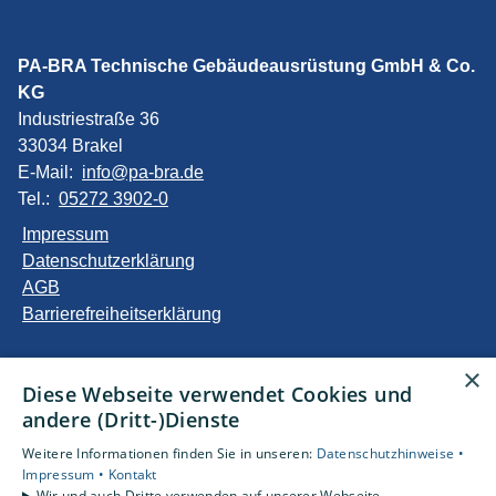
PA-BRA Technische Gebäudeausrüstung GmbH & Co.
KG
Industriestraße 36
33034 Brakel
E-Mail:
info@pa-bra.de
Tel.:
05272 3902-0
Impressum
Datenschutzerklärung
AGB
Barrierefreiheitserklärung
Unsere Bereiche
×
Diese Webseite verwendet Cookies und
Privatkunden
andere (Dritt-)Dienste
Gewerbekunden
Karriere
Weitere Informationen finden Sie in unseren:
Datenschutzhinweise •
Unternehmen
Impressum •
Kontakt
Wir und auch Dritte verwenden auf unserer Webseite