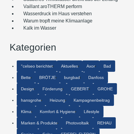
Vaillant aroTHERM perform
Wasserdruck im Haus verstehen
Warum tropft meine Klimaanlage
Kalk im Wasser
Kategorien
°celseo berichtet
Aktuelles
Axor
Bad
Bette
BRÖTJE
burgbad
Danfoss
Design
Förderung
GEBERIT
GROHE
hansgrohe
Heizung
Kampagnenbeitrag
Klima
Komfort & Hygiene
Lifestyle
Marken & Produkte
Photovoltaik
REHAU