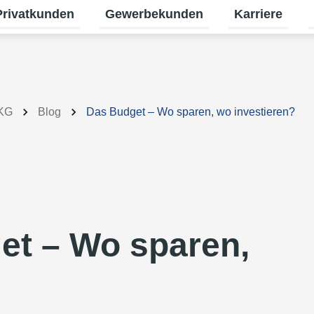
Privatkunden
Gewerbekunden
Karriere
termenü für Erneuerbare Energien umschalten
Untermenü für Privatkunden umschalt
Untermenü für
U
 KG
Blog
Das Budget – Wo sparen, wo investieren?
et – Wo sparen,