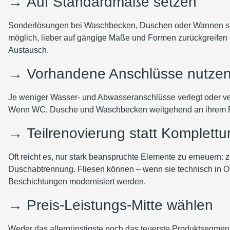
→
Auf Standardmaße setzen
Sonderlösungen bei Waschbecken, Duschen oder Wannen sehen
möglich, lieber auf gängige Maße und Formen zurückgreifen –
Austausch.
→
Vorhandene Anschlüsse nutze
Je weniger Wasser- und Abwasseranschlüsse verlegt oder ve
Wenn WC, Dusche und Waschbecken weitgehend an ihrem Platz
→
Teilrenovierung statt Komplett
Oft reicht es, nur stark beanspruchte Elemente zu erneuern
Duschabtrennung. Fliesen können – wenn sie technisch in Ord
Beschichtungen modernisiert werden.
→
Preis-Leistungs-Mitte wählen
Weder das allergünstigste noch das teuerste Produktsegment i