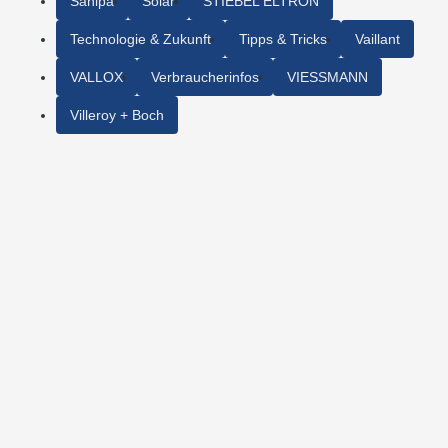
Sanipa
Solar
STIEBEL ELTRON
Technologie & Zukunft
Tipps & Tricks
Vaillant
VALLOX
Verbraucherinfos
VIESSMANN
Villeroy + Boch