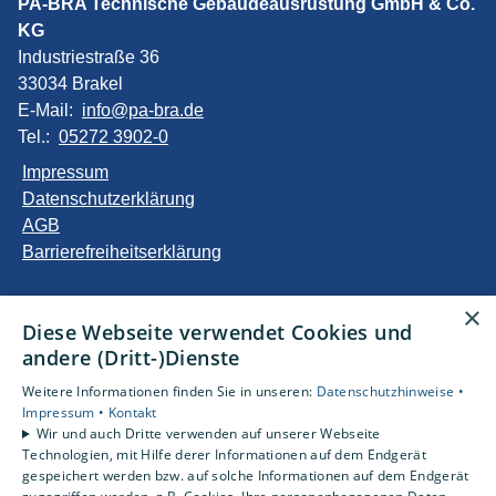
PA-BRA Technische Gebäudeausrüstung GmbH & Co.
KG
Industriestraße 36
33034 Brakel
E-Mail:
info@pa-bra.de
Tel.:
05272 3902-0
Impressum
Datenschutzerklärung
AGB
Barrierefreiheitserklärung
Unsere Bereiche
×
Diese Webseite verwendet Cookies und
Privatkunden
andere (Dritt-)Dienste
Gewerbekunden
Karriere
Weitere Informationen finden Sie in unseren:
Datenschutzhinweise •
Unternehmen
Impressum •
Kontakt
Wir und auch Dritte verwenden auf unserer Webseite
Kontakt
Technologien, mit Hilfe derer Informationen auf dem Endgerät
gespeichert werden bzw. auf solche Informationen auf dem Endgerät