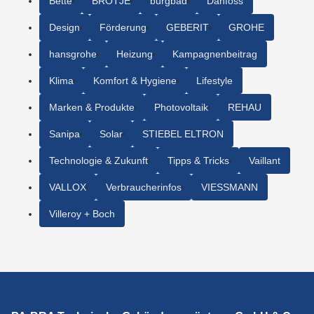
Bette
BRÖTJE
burgbad
Danfoss
Design
Förderung
GEBERIT
GROHE
hansgrohe
Heizung
Kampagnenbeitrag
Klima
Komfort & Hygiene
Lifestyle
Marken & Produkte
Photovoltaik
REHAU
Sanipa
Solar
STIEBEL ELTRON
Technologie & Zukunft
Tipps & Tricks
Vaillant
VALLOX
Verbraucherinfos
VIESSMANN
Villeroy + Boch