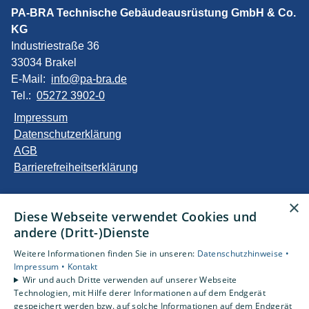
PA-BRA Technische Gebäudeausrüstung GmbH & Co.
KG
Industriestraße 36
33034 Brakel
E-Mail:
info@pa-bra.de
Tel.:
05272 3902-0
Impressum
Datenschutzerklärung
AGB
Barrierefreiheitserklärung
Unsere Bereiche
×
Diese Webseite verwendet Cookies und
Privatkunden
andere (Dritt-)Dienste
Gewerbekunden
Karriere
Weitere Informationen finden Sie in unseren:
Datenschutzhinweise •
Unternehmen
Impressum •
Kontakt
Wir und auch Dritte verwenden auf unserer Webseite
Kontakt
Technologien, mit Hilfe derer Informationen auf dem Endgerät
gespeichert werden bzw. auf solche Informationen auf dem Endgerät