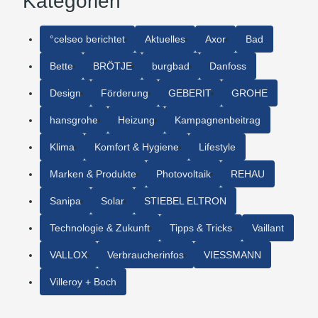
Kategorien
°celseo berichtet
Aktuelles
Axor
Bad
Bette
BRÖTJE
burgbad
Danfoss
Design
Förderung
GEBERIT
GROHE
hansgrohe
Heizung
Kampagnenbeitrag
Klima
Komfort & Hygiene
Lifestyle
Marken & Produkte
Photovoltaik
REHAU
Sanipa
Solar
STIEBEL ELTRON
Technologie & Zukunft
Tipps & Tricks
Vaillant
VALLOX
Verbraucherinfos
VIESSMANN
Villeroy + Boch