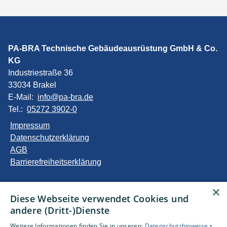
PA-BRA Technische Gebäudeausrüstung GmbH & Co.
KG
Industriestraße 36
33034 Brakel
E-Mail:
info@pa-bra.de
Tel.:
05272 3902-0
Impressum
Datenschutzerklärung
AGB
Barrierefreiheitserklärung
Unsere Bereiche
×
Diese Webseite verwendet Cookies und
Privatkunden
andere (Dritt-)Dienste
Gewerbekunden
Karriere
Weitere Informationen finden Sie in unseren:
Datenschutzhinweise •