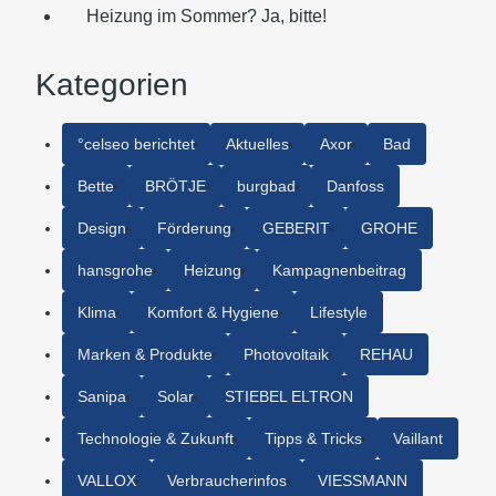
Heizung im Sommer? Ja, bitte!
Kategorien
°celseo berichtet
Aktuelles
Axor
Bad
Bette
BRÖTJE
burgbad
Danfoss
Design
Förderung
GEBERIT
GROHE
hansgrohe
Heizung
Kampagnenbeitrag
Klima
Komfort & Hygiene
Lifestyle
Marken & Produkte
Photovoltaik
REHAU
Sanipa
Solar
STIEBEL ELTRON
Technologie & Zukunft
Tipps & Tricks
Vaillant
VALLOX
Verbraucherinfos
VIESSMANN