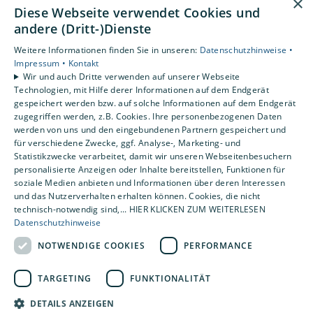
×
Diese Webseite verwendet Cookies und
Privatkunden
andere (Dritt-)Dienste
Gewerbekunden
Karriere
Weitere Informationen finden Sie in unseren:
Datenschutzhinweise •
Unternehmen
Impressum •
Kontakt
Wir und auch Dritte verwenden auf unserer Webseite
Kontakt
Technologien, mit Hilfe derer Informationen auf dem Endgerät
gespeichert werden bzw. auf solche Informationen auf dem Endgerät
zugegriffen werden, z.B. Cookies. Ihre personenbezogenen Daten
Um externe HTML-Inhalte anzuzeigen, benötigen wir
werden von uns und den eingebundenen Partnern gespeichert und
Ihre Einwilligung.
für verschiedene Zwecke, ggf. Analyse-, Marketing- und
Statistikzwecke verarbeitet, damit wir unseren Webseitenbesuchern
Weitere Informationen finden Sie in unserer
personalisierte Anzeigen oder Inhalte bereitstellen, Funktionen für
Datenschutzerklärung.
soziale Medien anbieten und Informationen über deren Interessen
und das Nutzerverhalten erhalten können. Cookies, die nicht
technisch-notwendig sind,... HIER KLICKEN ZUM WEITERLESEN
Cookie-Einstellungen öffnen
Datenschutzhinweise
NOTWENDIGE COOKIES
PERFORMANCE
TARGETING
FUNKTIONALITÄT
DETAILS ANZEIGEN