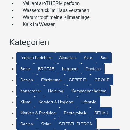
Vaillant aroTHERM perform
Wasserdruck im Haus verstehen
Warum tropft meine Klimaanlage
Kalk im Wasser
Kategorien
°celseo berichtet
Aktuelles
Axor
Bad
Bette
BRÖTJE
burgbad
Danfoss
Design
Förderung
GEBERIT
GROHE
hansgrohe
Heizung
Kampagnenbeitrag
Klima
Komfort & Hygiene
Lifestyle
Marken & Produkte
Photovoltaik
REHAU
Sanipa
Solar
STIEBEL ELTRON