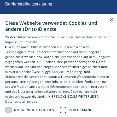
Barrierefreiheitserklärung
Unsere Bereiche
×
Diese Webseite verwendet Cookies und
Privatkunden
andere (Dritt-)Dienste
Gewerbekunden
Karriere
Weitere Informationen finden Sie in unseren:
Datenschutzhinweise •
Unternehmen
Impressum •
Kontakt
Wir und auch Dritte verwenden auf unserer Webseite
Kontakt
Technologien, mit Hilfe derer Informationen auf dem Endgerät
gespeichert werden bzw. auf solche Informationen auf dem Endgerät
zugegriffen werden, z.B. Cookies. Ihre personenbezogenen Daten
Um externe HTML-Inhalte anzuzeigen, benötigen wir
werden von uns und den eingebundenen Partnern gespeichert und
Ihre Einwilligung.
für verschiedene Zwecke, ggf. Analyse-, Marketing- und
Statistikzwecke verarbeitet, damit wir unseren Webseitenbesuchern
Weitere Informationen finden Sie in unserer
personalisierte Anzeigen oder Inhalte bereitstellen, Funktionen für
Datenschutzerklärung.
soziale Medien anbieten und Informationen über deren Interessen
und das Nutzerverhalten erhalten können. Cookies, die nicht
technisch-notwendig sind,... HIER KLICKEN ZUM WEITERLESEN
Cookie-Einstellungen öffnen
Datenschutzhinweise
NOTWENDIGE COOKIES
PERFORMANCE