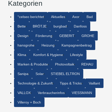
Kategorien
°celseo berichtet
Aktuelles
Axor
Bad
Bette
BRÖTJE
burgbad
Danfoss
Design
Förderung
GEBERIT
GROHE
hansgrohe
Heizung
Kampagnenbeitrag
Klima
Komfort & Hygiene
Lifestyle
Marken & Produkte
Photovoltaik
REHAU
Sanipa
Solar
STIEBEL ELTRON
Technologie & Zukunft
Tipps & Tricks
Vaillant
VALLOX
Verbraucherinfos
VIESSMANN
Villeroy + Boch