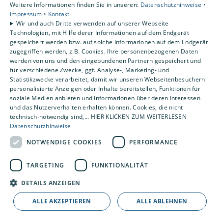
Karriere
Weitere Informationen finden Sie in unseren:
Datenschutzhinweise •
Unternehmen
Impressum •
Kontakt
Wir und auch Dritte verwenden auf unserer Webseite
Kontakt
Technologien, mit Hilfe derer Informationen auf dem Endgerät
gespeichert werden bzw. auf solche Informationen auf dem Endgerät
zugegriffen werden, z.B. Cookies. Ihre personenbezogenen Daten
Um externe HTML-Inhalte anzuzeigen, benötigen wir
werden von uns und den eingebundenen Partnern gespeichert und
Ihre Einwilligung.
für verschiedene Zwecke, ggf. Analyse-, Marketing- und
Statistikzwecke verarbeitet, damit wir unseren Webseitenbesuchern
Weitere Informationen finden Sie in unserer
personalisierte Anzeigen oder Inhalte bereitstellen, Funktionen für
Datenschutzerklärung.
soziale Medien anbieten und Informationen über deren Interessen
und das Nutzerverhalten erhalten können. Cookies, die nicht
technisch-notwendig sind,... HIER KLICKEN ZUM WEITERLESEN
Cookie-Einstellungen öffnen
Datenschutzhinweise
NOTWENDIGE COOKIES
PERFORMANCE
TARGETING
FUNKTIONALITÄT
DETAILS ANZEIGEN
ALLE AKZEPTIEREN
ALLE ABLEHNEN